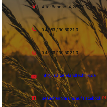
Alter Bahnhof 4, 25879 Stapel
0 48 83 / 90 50 31 0
0 48 83 / 90 50 31 0
info
@marxen-landtechnik.de
Besuchen Sie uns auf Facebook