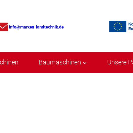
info
@marxen-landtechnik.de
chinen
Baumaschinen
Unsere P