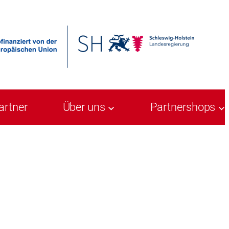
artner
Über uns
Partnershops