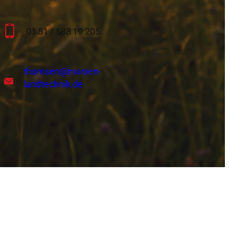
01 51 / 588 19 205
thomsen
@marxen-
landtechnik.de