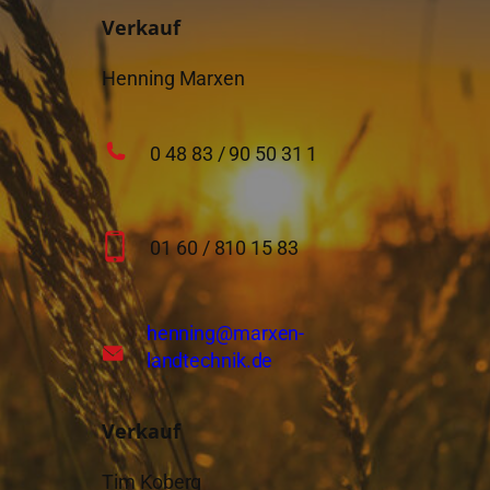
Verkauf
Henning Marxen
0 48 83 / 90 50 31 1
01 60 / 810 15 83
henning
@marxen-
landtechnik.de
Verkauf
Tim Koberg