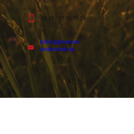
01 51 / 17 50 71 29
koberg
@marxen-
landtechnik.de