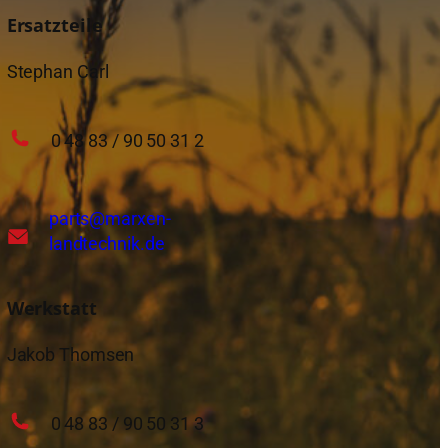
Ersatzteile
Stephan Carl
0 48 83 / 90 50 31 2
parts
@marxen-
landtechnik.de
Werkstatt
Jakob Thomsen
0 48 83 / 90 50 31 3