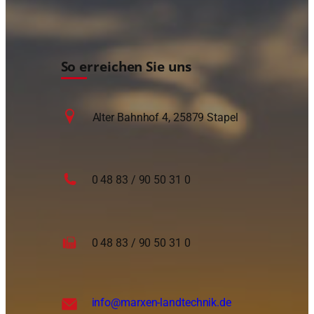
So erreichen Sie uns
Alter Bahnhof 4, 25879 Stapel
0 48 83 / 90 50 31 0
0 48 83 / 90 50 31 0
info
@marxen-landtechnik.de