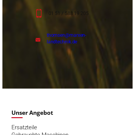
01 51 / 588 19 205
thomsen
@marxen-
landtechnik.de
Unser Angebot
Ersatzteile
Gebrauchte Maschinen