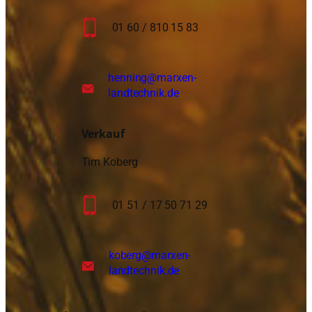
01 60 / 810 15 83
henning
@marxen-
landtechnik.de
Verkauf
Tim Koberg
01 51 / 17 50 71 29
koberg
@marxen-
landtechnik.de