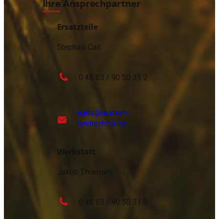
Ihre Ansprechpartner
Ersatzteile
Stephan Carl
0 48 83 / 90 50 31 2
parts
@marxen-
landtechnik.de
Werkstatt
Jakob Thomsen
0 48 83 / 90 50 31 3